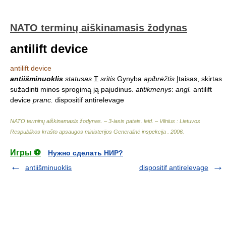
NATO terminų aiškinamasis žodynas
antilift device
antilift device
antiišminuoklis
statusas
T
sritis
Gynyba
apibrėžtis
Įtaisas, skirtas
sužadinti minos sprogimą ją pajudinus.
atitikmenys
:
angl.
antilift
device
pranc.
dispositif antirelevage
NATO terminų aiškinamasis žodynas. – 3-iasis patais. leid. – Vilnius : Lietuvos
Respublikos krašto apsaugos ministerijos Generalinė inspekcija
.
2006
.
Игры ⚽
Нужно сделать НИР?
antiišminuoklis
dispositif antirelevage