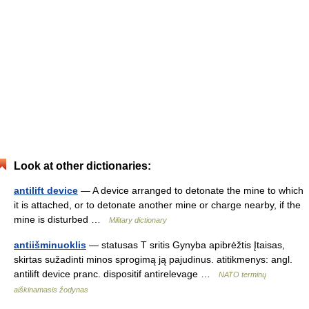
Look at other dictionaries:
antilift device
— A device arranged to detonate the mine to which
it is attached, or to detonate another mine or charge nearby, if the
mine is disturbed …
Military dictionary
antiišminuoklis
— statusas T sritis Gynyba apibrėžtis Įtaisas,
skirtas sužadinti minos sprogimą ją pajudinus. atitikmenys: angl.
antilift device pranc. dispositif antirelevage …
NATO terminų
aiškinamasis žodynas