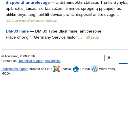
dispositif antirelevage
— antiišminuoklis statusas T sritis Gynyba
apibrėžtis Įtaisas, skirtas sužadinti minos sprogimą ją pajudinus.
atitikmenys: angl. antilift device pranc. dispositif antirelevage …
NATO terminų aiškinamasis žodynas
DM-39 mine
— DM 39 Type Blast mine, antipersonel
Place of origin Germany Service histor …
Wikipedia
© Academic, 2000-2026
18+
Contact us:
Technical Support
,
Advertising
Dictionaries export
, created on PHP,
Joomla,
Drupal,
WordPress,
MODx.